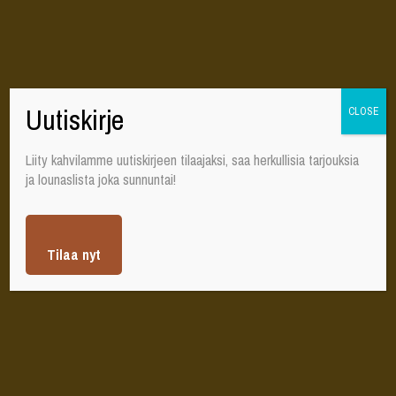
FI
0
0,00
€
Uutiskirje
CLOSE
Hiihtolomalla ei
Liity kahvilamme uutiskirjeen tilaajaksi, saa herkullisia tarjouksia
tarvitse kokata – tule
ja lounaslista joka sunnuntai!
Street Food -viikolle!
Tilaa nyt